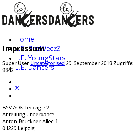
Home
Impressum
L.E. BeeWeezZ
L.E. YoungStars
Super User
Uncategorised
29. September 2018
Zugriffe:
L.E. Dancers
9842
BSV AOK Leipzig e.V.
Abteilung Cheerdance
Anton-Bruckner-Allee 1
04229 Leipzig